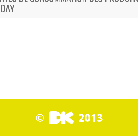
 DAY
©
2013